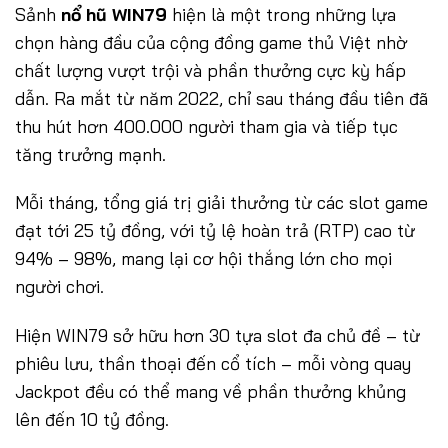
Sảnh
nổ hũ WIN79
hiện là một trong những lựa
chọn hàng đầu của cộng đồng game thủ Việt nhờ
chất lượng vượt trội và phần thưởng cực kỳ hấp
dẫn. Ra mắt từ năm 2022, chỉ sau tháng đầu tiên đã
thu hút hơn 400.000 người tham gia và tiếp tục
tăng trưởng mạnh.
Mỗi tháng, tổng giá trị giải thưởng từ các slot game
đạt tới 25 tỷ đồng, với tỷ lệ hoàn trả (RTP) cao từ
94% – 98%, mang lại cơ hội thắng lớn cho mọi
người chơi.
Hiện WIN79 sở hữu hơn 30 tựa slot đa chủ đề – từ
phiêu lưu, thần thoại đến cổ tích – mỗi vòng quay
Jackpot đều có thể mang về phần thưởng khủng
lên đến 10 tỷ đồng.