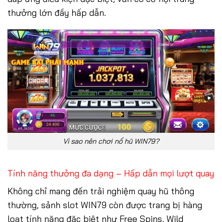
thưởng lớn đầy hấp dẫn.
Vì sao nên chơi nổ hũ WIN79?
Tính năng thưởng đa dạng – Hấp dẫn mọi lượt quay
Không chỉ mang đến trải nghiệm quay hũ thông
thường, sảnh slot WIN79 còn được trang bị hàng
loạt tính năng đặc biệt như Free Spins, Wild