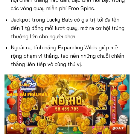
các vòng quay miễn phí Free Spins.
Jackpot trong Lucky Bats có giá trị tối đa lên
đến 1 tỷ đồng mỗi lượt quay, mở ra cơ hội trúng
thưởng lớn cho người chơi.
Ngoài ra, tính năng Expanding Wilds giúp mở
rộng phạm vi thắng, tạo nên những chuỗi chiến
thắng liên tiếp vô cùng thú vị.