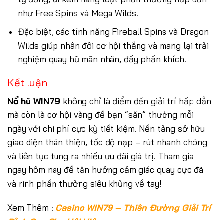
như Free Spins và Mega Wilds.
Đặc biệt, các tính năng Fireball Spins và Dragon
Wilds giúp nhân đôi cơ hội thắng và mang lại trải
nghiệm quay hũ mãn nhãn, đầy phấn khích.
Kết luận
Nổ hũ WIN79
không chỉ là điểm đến giải trí hấp dẫn
mà còn là cơ hội vàng để bạn “săn” thưởng mỗi
ngày với chi phí cực kỳ tiết kiệm. Nền tảng sở hữu
giao diện thân thiện, tốc độ nạp – rút nhanh chóng
và liên tục tung ra nhiều ưu đãi giá trị. Tham gia
ngay hôm nay để tận hưởng cảm giác quay cực đã
và rinh phần thưởng siêu khủng về tay!
Xem Thêm :
Casino WIN79 – Thiên Đường Giải Trí