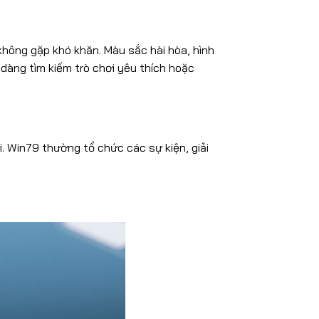
không gặp khó khăn. Màu sắc hài hòa, hình
dàng tìm kiếm trò chơi yêu thích hoặc
. Win79 thường tổ chức các sự kiện, giải