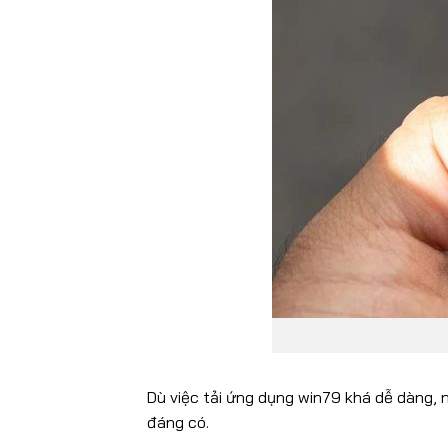
Dù việc tải ứng dụng win79 khá dễ dàng,
đáng có.