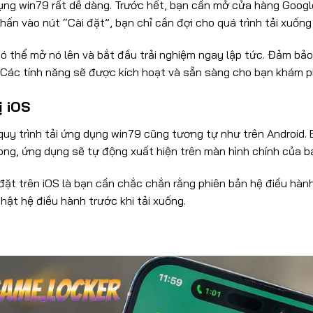
 dụng win79 rất dễ dàng. Trước hết, bạn cần mở cửa hàng Googl
ấn vào nút “Cài đặt”, bạn chỉ cần đợi cho quá trình tải xuống
ó thể mở nó lên và bắt đầu trải nghiệm ngay lập tức. Đảm bả
 Các tính năng sẽ được kích hoạt và sẵn sàng cho bạn khám p
ị iOS
quy trình tải ứng dụng win79 cũng tương tự như trên Android. 
xong, ứng dụng sẽ tự động xuất hiện trên màn hình chính của b
đặt trên iOS là bạn cần chắc chắn rằng phiên bản hệ điều hành
hật hệ điều hành trước khi tải xuống.