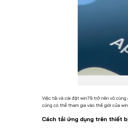
Việc tải và cài đặt win79 trở nên vô cùng
cũng có thể tham gia vào thế giới của wi
Cách tải ứng dụng trên thiết b