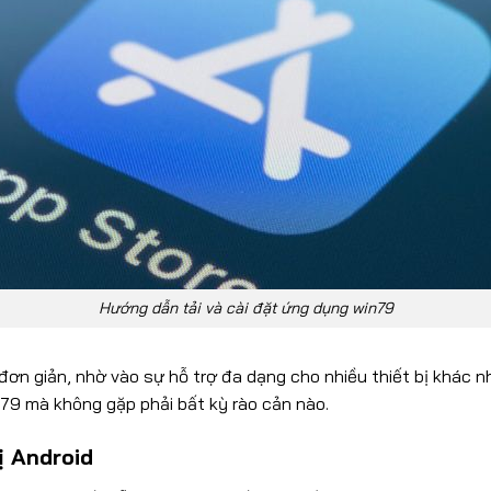
Hướng dẫn tải và cài đặt ứng dụng win79
 đơn giản, nhờ vào sự hỗ trợ đa dạng cho nhiều thiết bị khác 
n79 mà không gặp phải bất kỳ rào cản nào.
ị Android