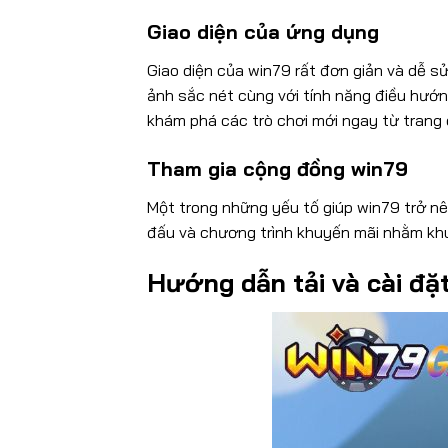
Giao diện của ứng dụng
Giao diện của win79 rất đơn giản và dễ s
ảnh sắc nét cùng với tính năng điều hướn
khám phá các trò chơi mới ngay từ trang 
Tham gia cộng đồng win79
Một trong những yếu tố giúp win79 trở nê
đấu và chương trình khuyến mãi nhằm khu
Hướng dẫn tải và cài đặ