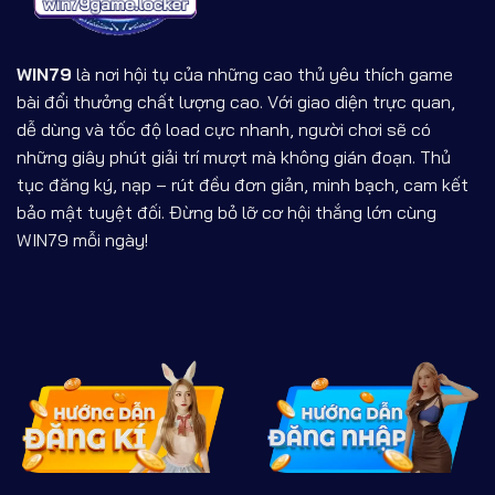
WIN79
là nơi hội tụ của những cao thủ yêu thích game
bài đổi thưởng chất lượng cao. Với giao diện trực quan,
dễ dùng và tốc độ load cực nhanh, người chơi sẽ có
những giây phút giải trí mượt mà không gián đoạn. Thủ
tục đăng ký, nạp – rút đều đơn giản, minh bạch, cam kết
bảo mật tuyệt đối. Đừng bỏ lỡ cơ hội thắng lớn cùng
WIN79 mỗi ngày!