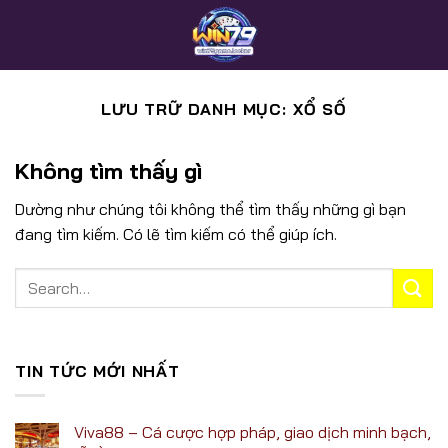
Bỏ
qua
nội
dung
LƯU TRỮ DANH MỤC:
XỔ SỐ
Không tìm thấy gì
Dường như chúng tôi không thể tìm thấy những gì bạn
đang tìm kiếm. Có lẽ tìm kiếm có thể giúp ích.
TIN TỨC MỚI NHẤT
Viva88 – Cá cược hợp pháp, giao dịch minh bạch,