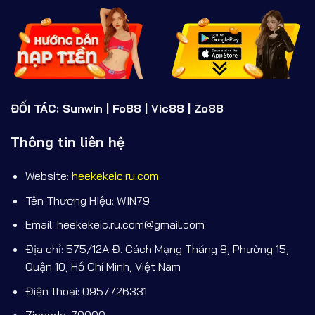
ĐỐI TÁC:
Sunwin
|
Fo88
|
Vic88
|
Zo88
Thông tin liên hệ
Website:
heekekeic.ru.com
Tên Thương HIệu: WIN79
Email:
heekekeic.ru.com@gmail.com
Địa chỉ:
575/12A Đ. Cách Mạng Tháng 8, Phường 15,
Quận 10, Hồ Chí Minh, Việt Nam
Điện thoại: 0957726331