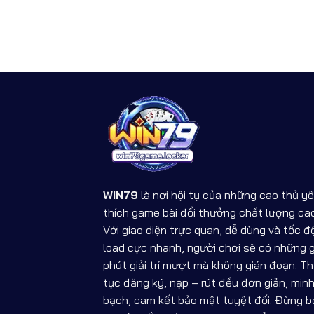
WIN79
là nơi hội tụ của những cao thủ y
thích game bài đổi thưởng chất lượng cao
Với giao diện trực quan, dễ dùng và tốc đ
load cực nhanh, người chơi sẽ có những 
phút giải trí mượt mà không gián đoạn. T
tục đăng ký, nạp – rút đều đơn giản, min
bạch, cam kết bảo mật tuyệt đối. Đừng b