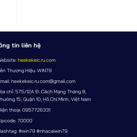
ng tin liên hệ
Website:
heekekeic.ru.com
ên Thương HIệu: WIN79
mail:
heekekeic.ru.com@gmail.com
ịa chỉ:
575/12A Đ. Cách Mạng Tháng 8,
hường 15, Quận 10, Hồ Chí Minh, Việt Nam
iện thoại: 0957726331
ipcode: 70000
ashtag: #win79 #nhacaiwin79