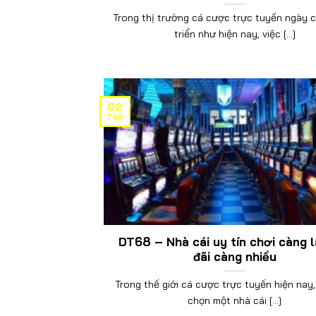
Trong thị trường cá cược trực tuyến ngày 
triển như hiện nay, việc [...]
02
Th6
DT68 – Nhà cái uy tín chơi càng l
đãi càng nhiều
Trong thế giới cá cược trực tuyến hiện nay,
chọn một nhà cái [...]