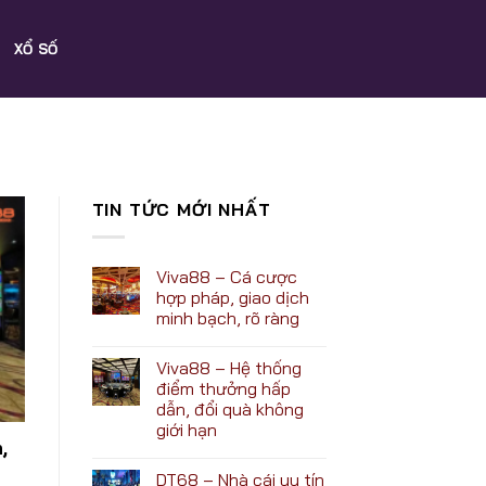
XỔ SỐ
TIN TỨC MỚI NHẤT
Viva88 – Cá cược
hợp pháp, giao dịch
minh bạch, rõ ràng
Viva88 – Hệ thống
điểm thưởng hấp
dẫn, đổi quà không
giới hạn
,
DT68 – Nhà cái uy tín