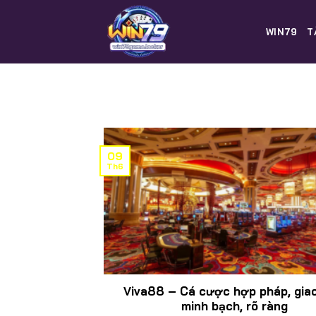
Bỏ
qua
WIN79
T
nội
dung
09
Th6
Viva88 – Cá cược hợp pháp, giao
minh bạch, rõ ràng