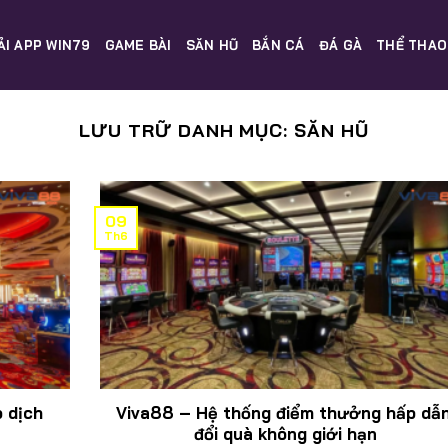
ẢI APP WIN79
GAME BÀI
SĂN HŨ
BẮN CÁ
ĐÁ GÀ
THỂ THAO
LƯU TRỮ DANH MỤC:
SĂN HŨ
09
Th6
 dịch
Viva88 – Hệ thống điểm thưởng hấp dẫn
đổi quà không giới hạn