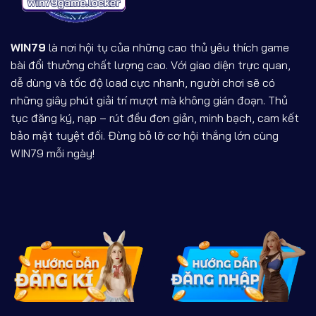
WIN79
là nơi hội tụ của những cao thủ yêu thích game
bài đổi thưởng chất lượng cao. Với giao diện trực quan,
dễ dùng và tốc độ load cực nhanh, người chơi sẽ có
những giây phút giải trí mượt mà không gián đoạn. Thủ
tục đăng ký, nạp – rút đều đơn giản, minh bạch, cam kết
bảo mật tuyệt đối. Đừng bỏ lỡ cơ hội thắng lớn cùng
WIN79 mỗi ngày!