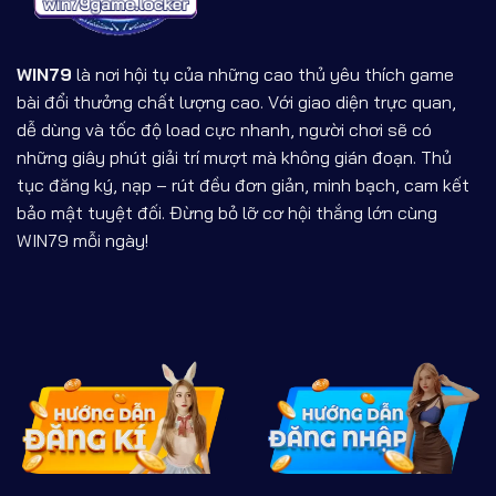
WIN79
là nơi hội tụ của những cao thủ yêu thích game
bài đổi thưởng chất lượng cao. Với giao diện trực quan,
dễ dùng và tốc độ load cực nhanh, người chơi sẽ có
những giây phút giải trí mượt mà không gián đoạn. Thủ
tục đăng ký, nạp – rút đều đơn giản, minh bạch, cam kết
bảo mật tuyệt đối. Đừng bỏ lỡ cơ hội thắng lớn cùng
WIN79 mỗi ngày!