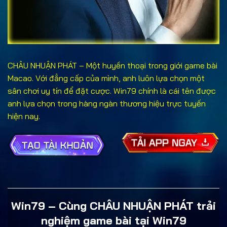
CHÂU NHUẬN PHÁT – Một huyền thoại trong giới game bài
Macao. Với đẳng cấp của mình, anh luôn lựa chọn một
sân chơi uy tín để đặt cược. Win79 chính là cái tên được
anh lựa chọn trong hàng ngàn thương hiệu trực tuyến
hiện nay.
Win79 – Cùng CHÂU NHUẬN PHÁT trải
nghiệm game bài tại Win79