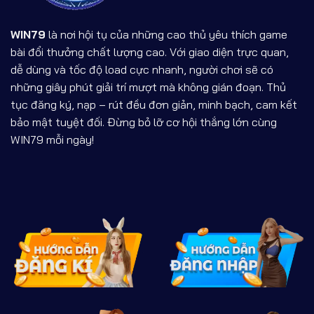
chơi game an toàn và minh bạch, Win79 đã trở
thành cổng game bài đổi thưởng hàng đầu tại Việt
WIN79
là nơi hội tụ của những cao thủ yêu thích game
Nam.
bài đổi thưởng chất lượng cao. Với giao diện trực quan,
dễ dùng và tốc độ load cực nhanh, người chơi sẽ có
những giây phút giải trí mượt mà không gián đoạn. Thủ
tục đăng ký, nạp – rút đều đơn giản, minh bạch, cam kết
bảo mật tuyệt đối. Đừng bỏ lỡ cơ hội thắng lớn cùng
WIN79 mỗi ngày!
Lịch Sử Hình Thành: Từ Ý Tưởng Đến Đỉnh Cao Giải Trí
Online
Đặc Điểm Nổi Bật: Những Yếu Tố Tạo Nên Sự
Khác Biệt