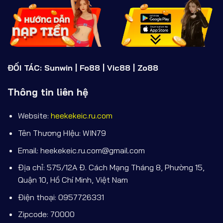
Win79 sở hữu nhiều yếu tố nổi bật giúp định hình
thương hiệu và thu hút sự chú ý của người chơi.
Dưới đây là một số điểm mạnh mà bạn không thể
bỏ qua khi tham gia nền tảng.
ĐỐI TÁC:
Sunwin
|
Fo88
|
Vic88
|
Zo88
Giao diện thân thiện
Thông tin liên hệ
Giao diện của cổng game được thiết kế với tiêu chí
dễ sử dụng, nhằm phục vụ tốt nhất cho tất cả
Website:
heekekeic.ru.com
người chơi, từ những người mới bắt đầu cho đến
những tay chơi kỳ cựu. Tính năng điều hướng rõ
Tên Thương HIệu: WIN79
ràng giúp anh em dễ dàng tìm thấy các trò chơi
Email:
heekekeic.ru.com@gmail.com
yêu thích của mình chỉ trong vài cú click chuột.
Địa chỉ:
575/12A Đ. Cách Mạng Tháng 8, Phường 15,
Kho trò chơi phong phú
Quận 10, Hồ Chí Minh, Việt Nam
Cổng game
thu hút nhiều người chơi nhờ vào kho
Điện thoại: 0957726331
trò chơi phong phú. Từ các game bài truyền thống
Zipcode: 70000
như Tiến Lên Miền Nam và Phỏm cho đến những trò