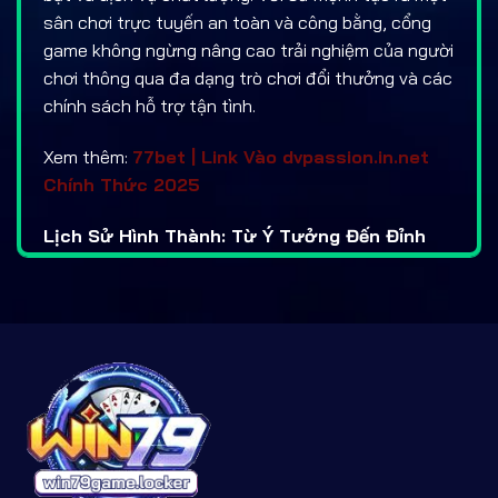
sân chơi trực tuyến an toàn và công bằng, cổng
game không ngừng nâng cao trải nghiệm của người
chơi thông qua đa dạng trò chơi đổi thưởng và các
chính sách hỗ trợ tận tình.
Xem thêm:
77bet | Link Vào dvpassion.in.net
Chính Thức 2025
Lịch Sử Hình Thành: Từ Ý Tưởng Đến Đỉnh
Cao Giải Trí Online
Người sáng lập Win79 khởi đầu từ một ước mơ đơn
giản: mong muốn tạo ra một nơi mọi người có thể
thư giãn và tận hưởng những giây phút giải trí thú
vị cùng bạn bè và gia đình.
Thương hiệu ra đời năm
2020 và nhanh chóng tạo dựng được uy tín trong
cộng đồng game online. Đội ngũ sáng lập đã liên
tục cải thiện chất lượng dịch vụ, từ giao diện đến
trải nghiệm người dùng. Với cam kết về môi trường