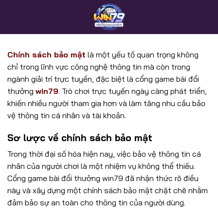
Bỏ
qua
nội
dung
Chính sách bảo mật
là một yếu tố quan trọng không
chỉ trong lĩnh vực công nghệ thông tin mà còn trong
ngành giải trí trực tuyến, đặc biệt là cổng game bài đổi
thưởng
win79
.
Trò chơi trực tuyến ngày càng phát triển,
khiến nhiều người tham gia hơn và làm tăng nhu cầu bảo
vệ thông tin cá nhân và tài khoản.
Sơ lược về chính sách bảo mật
Trong thời đại số hóa hiện nay, việc bảo vệ thông tin cá
nhân của người chơi là một nhiệm vụ không thể thiếu.
Cổng game bài đổi thưởng win79 đã nhận thức rõ điều
này và xây dựng một chính sách bảo mật chặt chẽ nhằm
đảm bảo sự an toàn cho thông tin của người dùng.