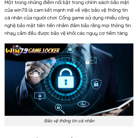
Một trong những điểm nổi bật trong chính sách bảo mật
của win79 là cam kết mạnh mẽ về việc bảo vệ thông tin
cá nhân của người chơi. Cổng game sử dụng nhiều công
nghệ bảo mật tiên tiến nhằm đảm bảo rằng mọi thông tin
nhạy cảm đều được bảo vệ khỏi các nguy cơ tiềm tàng.
Bảo vệ thông tin cá nhân